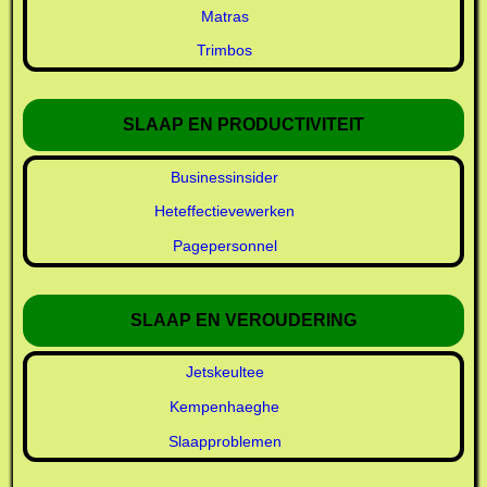
Matras
Trimbos
SLAAP EN PRODUCTIVITEIT
Businessinsider
Heteffectievewerken
Pagepersonnel
SLAAP EN VEROUDERING
Jetskeultee
Kempenhaeghe
Slaapproblemen